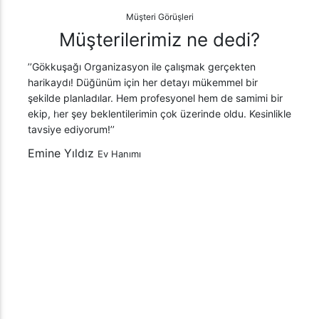
Müşteri Görüşleri
Müşterilerimiz ne dedi?
yon ile çalışmak gerçekten
’’Firmanız sayesinde şirket etkinli
in her detayı mükemmel bir
Katılımcılarımız ve çalışanlarımız
em profesyonel hem de samimi bir
şey zamanında ve beklediğimiz gib
erimin çok üzerinde oldu. Kesinlikle
Gökkuşağı Organizasyon’a teşekkü
Mehmet Korkmaz
Pazarlama Mü
mı