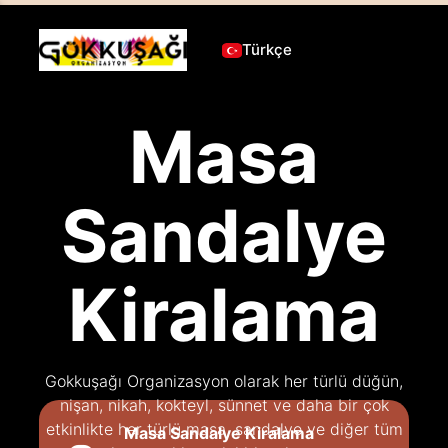
Türkçe
Masa
Sandalye
Kiralama
Gokkuşağı Organizasyon olarak her türlü düğün,
nişan, nikah, kokteyl, sünnet ve daha bir çok
etkinlikte her türlü masa, sandalye ve diğer tüm
Masa Sandalye Kiralama