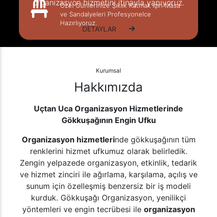
organizasyon hizmetini itinayla yapıyoruz.
Özel Günlerinize Şıklık Katmak için Masa
ve Sandalyeleri Profesyonelce
Hazırlıyoruz.
DETAYLAR
Kurumsal
Hakkımızda
Uçtan Uca Organizasyon Hizmetlerinde
Gökkuşağının Engin Ufku
Organizasyon hizmetleri
nde gökkuşağının tüm
renklerini hizmet ufkumuz olarak belirledik.
Zengin yelpazede organizasyon, etkinlik, tedarik
ve hizmet zinciri ile ağırlama, karşılama, açılış ve
sunum için özelleşmiş benzersiz bir iş modeli
kurduk. Gökkuşağı Organizasyon, yenilikçi
yöntemleri ve engin tecrübesi ile
organizasyon