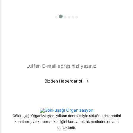
E-Posta Bültenimize Kaydolun
Son gelişmeleri ve ipuçlarını e-
bültenimizle takip edin. Abone olun!
Bizden Haberdar ol
Gökkuşağı Organizasyon, yılların deneyimiyle sektöründe kendini
kanıtlamış ve kurumsal kimliğini koruyarak hizmetlerine devam
etmektedir.